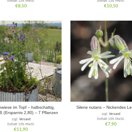
Enthält 13% MwSt.
Enthält 13% MwSt.
€
8,50
€
10,50
wiese im Topf – halbschattig,
Silene nutans – Nickendes Le
iß (Ersparnis 2,80) – 7 Pflanzen
zzgl.
Versand
Enthält 13% MwSt.
zzgl.
Versand
€
7,90
Enthält 13% MwSt.
€
51,90