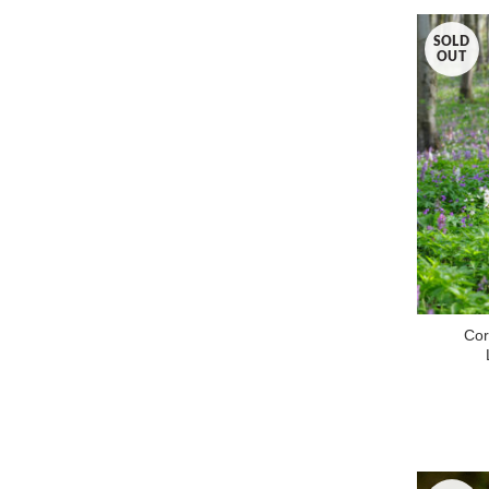
SOLD
OUT
Cor