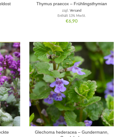
eldost
Thymus praecox – Frühlingsthymian
zzgl.
Versand
Enthält 13% MwSt.
€
6,90
eckte
Glechoma hederacea – Gundermann,