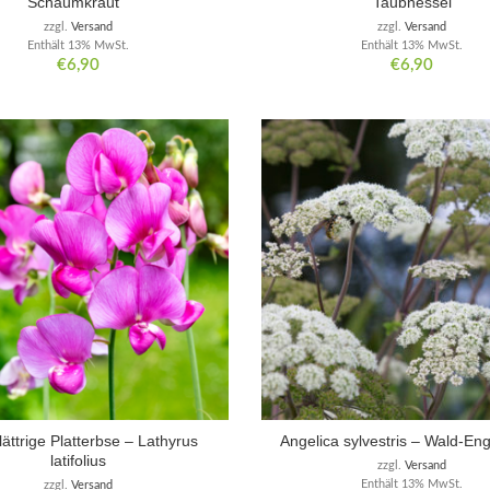
Schaumkraut
Taubnessel
zzgl.
Versand
zzgl.
Versand
Enthält 13% MwSt.
Enthält 13% MwSt.
€
6,90
€
6,90
lättrige Platterbse – Lathyrus
Angelica sylvestris – Wald-En
latifolius
zzgl.
Versand
Enthält 13% MwSt.
zzgl.
Versand