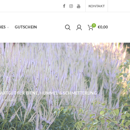
KONTAKT
0
HES
GUTSCHEIN
€
0,00
AATGUT FÜR BIENE, HUMMEL & SCHMETTERLING
0
Produkte