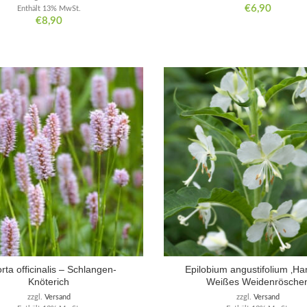
€
6,90
Enthält 13% MwSt.
€
8,90
orta officinalis – Schlangen-
Epilobium angustifolium ‚Ha
Knöterich
Weißes Weidenrösche
zzgl.
Versand
zzgl.
Versand