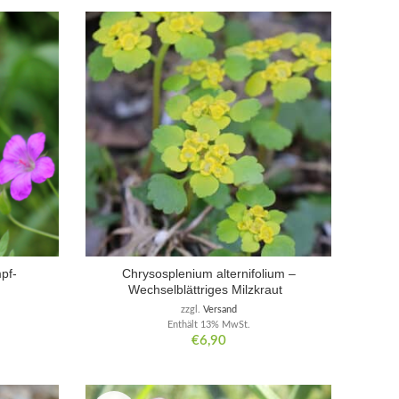
pf-
Chrysosplenium alternifolium –
Wechselblättriges Milzkraut
zzgl.
Versand
Enthält 13% MwSt.
€
6,90