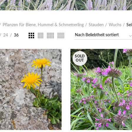
Pflanzen für Biene, Hummel & Schmetterling
Stauden
Wuchs
Sei
24
36
SOLD
OUT