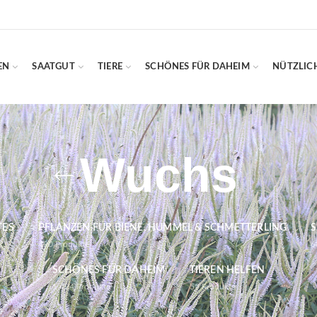
EN
SAATGUT
TIERE
SCHÖNES FÜR DAHEIM
NÜTZLIC
Wuchs
TES
PFLANZEN FÜR BIENE, HUMMEL & SCHMETTERLING
S
490
Produkte
6
SCHÖNES FÜR DAHEIM
TIEREN HELFEN
1.424
Produkte
55
Produkte