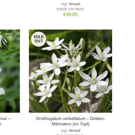
zzgl.
Versand
Enthält 13% MwSt.
€
40,00
SOLD
OUT
nna‘ –
Ornithogalum umbellatum – Dolden-
n
Milchstern (im Topf)
zzgl.
Versand