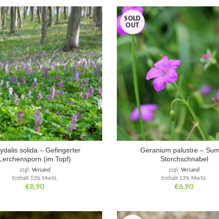
SOLD
OUT
ydalis solida – Gefingerter
Geranium palustre – Sum
Lerchensporn (im Topf)
Storchschnabel
zzgl.
Versand
zzgl.
Versand
Enthält 13% MwSt.
Enthält 13% MwSt.
€
8,90
€
6,90