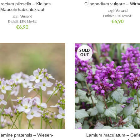
racium pilosella – Kleines
Clinopodium vulgare – Wirb
Mausohrhabichtskraut
zzgl.
Versand
Enthält 13% MwSt.
zzgl.
Versand
€
6,90
Enthält 13% MwSt.
€
6,90
SOLD
OUT
amine pratensis – Wiesen-
Lamium maculatum – Gefl