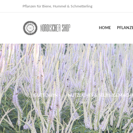
Pflanzen für Biene, Hummel & Schmetterling
HOME
PFLANZ
GUTSCHEIN
NÜTZLICHES & SELBSTGEMACH
1
Produkt
162
Produkte