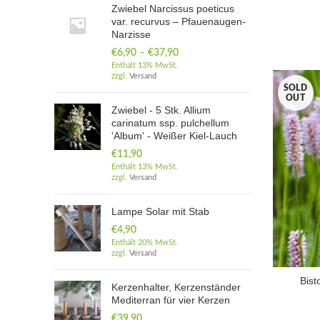
Zwiebel Narcissus poeticus
var. recurvus – Pfauenaugen-
Narzisse
€
6,90
–
€
37,90
Enthält 13% MwSt.
zzgl.
Versand
SOLD
OUT
Zwiebel - 5 Stk. Allium
carinatum ssp. pulchellum
'Album' - Weißer Kiel-Lauch
€
11,90
Enthält 13% MwSt.
zzgl.
Versand
Lampe Solar mit Stab
€
4,90
Enthält 20% MwSt.
zzgl.
Versand
Bist
Kerzenhalter, Kerzenständer
Mediterran für vier Kerzen
€
39,90