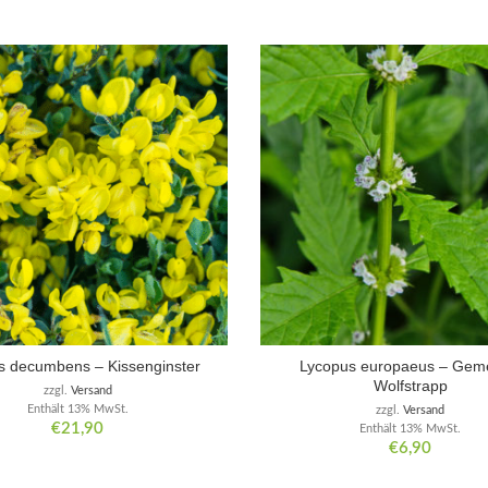
s decumbens – Kissenginster
Lycopus europaeus – Gem
Wolfstrapp
zzgl.
Versand
Enthält 13% MwSt.
zzgl.
Versand
€
21,90
Enthält 13% MwSt.
€
6,90