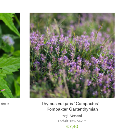
einer
Thymus vulgaris ´Compactus` -
Kompakter Gartenthymian
zzgl.
Versand
Enthält 13% MwSt.
€
7,40