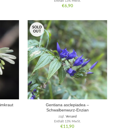
Enthält 13% MwSt.
€
6,90
SOLD
OUT
imkraut
Gentiana asclepiadea –
Schwalbenwurz-Enzian
zzgl.
Versand
Enthält 13% MwSt.
€
11,90