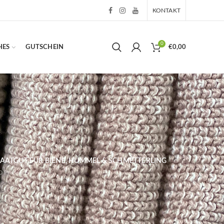
KONTAKT
0
HES
GUTSCHEIN
€
0,00
AATGUT FÜR BIENE, HUMMEL & SCHMETTERLING
0
Produkte