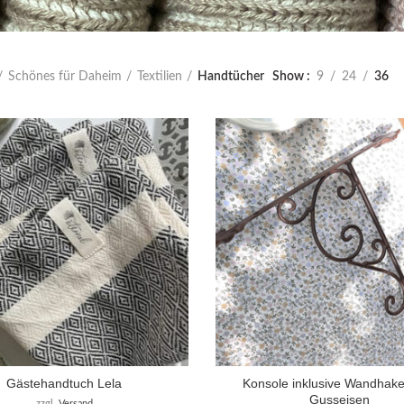
Schönes für Daheim
Textilien
Handtücher
Show
9
24
36
Gästehandtuch Lela
Konsole inklusive Wandhak
Gusseisen
zzgl.
Versand