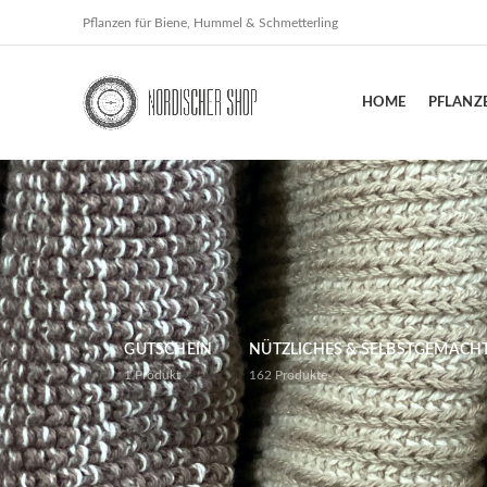
Pflanzen für Biene, Hummel & Schmetterling
HOME
PFLANZ
GUTSCHEIN
NÜTZLICHES & SELBSTGEMACH
1
Produkt
162
Produkte