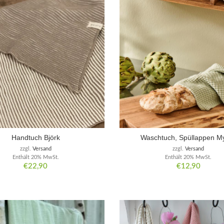
Handtuch Björk
Waschtuch, Spüllappen M
zzgl.
Versand
zzgl.
Versand
Enthält 20% MwSt.
Enthält 20% MwSt.
€
22,90
€
12,90