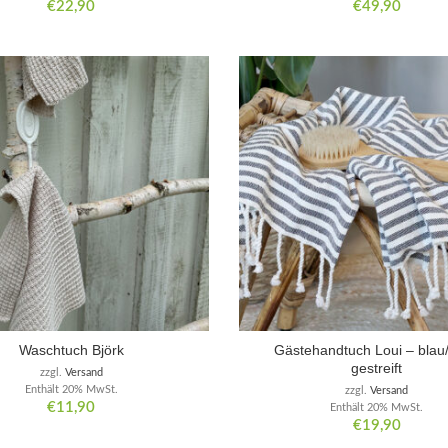
€
22,90
€
49,90
Waschtuch Björk
Gästehandtuch Loui – blau
gestreift
zzgl.
Versand
Enthält 20% MwSt.
zzgl.
Versand
€
11,90
Enthält 20% MwSt.
€
19,90