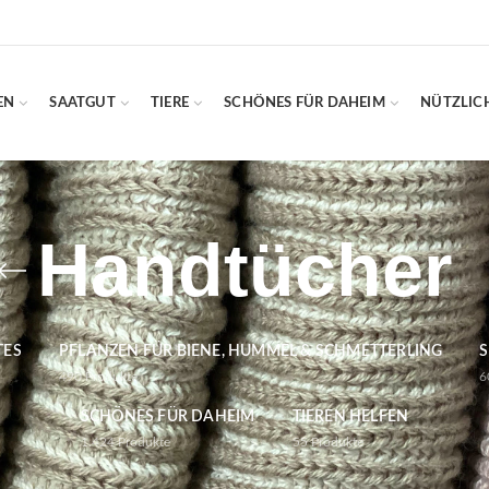
EN
SAATGUT
TIERE
SCHÖNES FÜR DAHEIM
NÜTZLIC
Handtücher
TES
PFLANZEN FÜR BIENE, HUMMEL & SCHMETTERLING
S
490
Produkte
6
SCHÖNES FÜR DAHEIM
TIEREN HELFEN
1.424
Produkte
55
Produkte