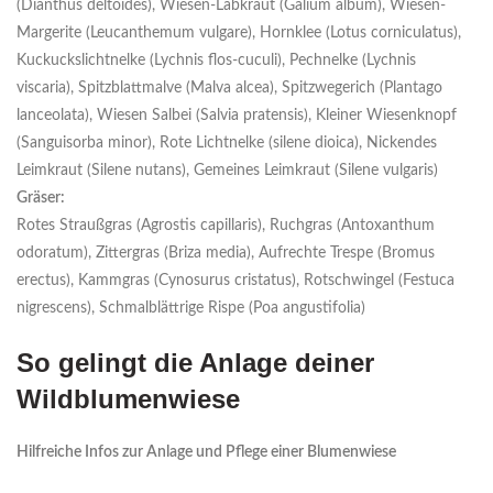
(Dianthus deltoides), Wiesen-Labkraut (Galium album), Wiesen-
Margerite (Leucanthemum vulgare), Hornklee (Lotus corniculatus),
Kuckuckslichtnelke (Lychnis flos-cuculi), Pechnelke (Lychnis
viscaria), Spitzblattmalve (Malva alcea), Spitzwegerich (Plantago
lanceolata), Wiesen Salbei (Salvia pratensis), Kleiner Wiesenknopf
(Sanguisorba minor), Rote Lichtnelke (silene dioica), Nickendes
Leimkraut (Silene nutans), Gemeines Leimkraut (Silene vulgaris)
Gräser:
Rotes Straußgras (Agrostis capillaris), Ruchgras (Antoxanthum
odoratum), Zittergras (Briza media), Aufrechte Trespe (Bromus
erectus), Kammgras (Cynosurus cristatus), Rotschwingel (Festuca
nigrescens), Schmalblättrige Rispe (Poa angustifolia)
So gelingt die Anlage deiner
Wildblumenwiese
Hilfreiche Infos zur Anlage und Pflege einer Blumenwiese