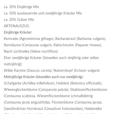
ca. 30% Einjährige Mix
ca. 50% ausdauernde und zweijährige Kräuter Mix
ca. 20% Gräser Mix
ARTENAUSZUG
Einjährige Kräuter:
Kornrade (Agrostemma githago), Barbarakraut (Barbarea vulgaris),
Kornblume (Centaurea vulgaris, Klatschmohn (Papaver rhoeas),
Nach-Lichtnelke (Silene noctiflora)
Eher zweijährige Kräuter (bisweilen auch einjährig oder selten
mehrjährig):
Wilde Karotte (Daucus carota), Natternkopf (Echium vulgare)
Mehrjährige Kräuter (bisweilen auch nur zweijährig):
Schafgarbe (Achillea millefolium), Heilziest (Betonica officinalis),
Wiesenglockenblume (Campanula patula), Skabiosenflockenblume
(Centaurea scabiosa, Wiesenflockenblume schmalblättrig
(Centaurea jacea angustifolia), Flockenblume (Centaurea jacea),
Gewöhnliches Hornkraut (Cerastium holosteoides), Heidenelke