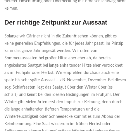
tieferer Einschüttung oder Überdeckung mit Erde schlichtweg nicht
keimen.
Der richtige Zeitpunkt zur Aussaat
Solange wir Gärtner nicht in die Zukunft sehen können, gibt es
keine generellen Empfehlungen, die für jedes Jahr passt. Im Prinzip
kann das ganze Jahr angesät werden. Wir raten von
Sommeraussaaten bei großer Hitze aber eher ab, da bereits
angekeimtes Saatgut bei lange anhaltender Hitze eher vertrocknet
als im Frühjahr oder Herbst. Wir empfehlen durchaus auch eine
späte bis sehr späte Aussaat – z.B. November, Dezember. Bei diesen
sog. Schlafsaaten liegt das Saatgut über den Winter über (es
schläft) und keimt bei den idealen Bedingungen im Frühjahr. Der
Winter gibt vielen Arten erst den Impuls zur Keimung, denn durch
die lange anhaltenden tieferen Temperaturen und die
Winterfeuchtigkeit oder Schneedecke kommt es zum Abbau der
Keimhemmung. Eine Saat wiederum im frühen Herbst oder