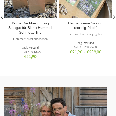
Bunte Dachbegrünung
Blumenwiese Saatgut
Saatgut für Biene Hummel,
(sonnig-frisch)
Schmetterling
Lieferzeit: nicht angegeben
Lieferzeit: nicht angegeben
zzgl.
Versand
Enthält 13% MwSt.
zzgl.
Versand
€
21,90
–
€
259,00
Enthält 13% MwSt.
€
21,90