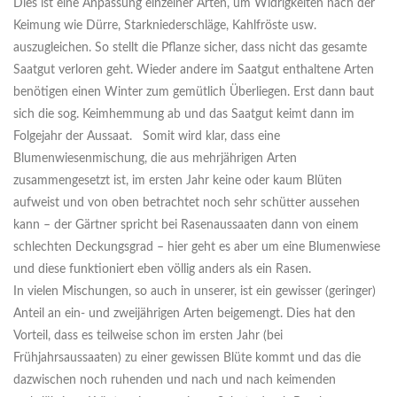
Dies ist eine Anpassung einzelner Arten, um Widrigkeiten nach der
Keimung wie Dürre, Starkniederschläge, Kahlfröste usw.
auszugleichen. So stellt die Pflanze sicher, dass nicht das gesamte
Saatgut verloren geht. Wieder andere im Saatgut enthaltene Arten
benötigen einen Winter zum gemütlich Überliegen. Erst dann baut
sich die sog. Keimhemmung ab und das Saatgut keimt dann im
Folgejahr der Aussaat. Somit wird klar, dass eine
Blumenwiesenmischung, die aus mehrjährigen Arten
zusammengesetzt ist, im ersten Jahr keine oder kaum Blüten
aufweist und von oben betrachtet noch sehr schütter aussehen
kann – der Gärtner spricht bei Rasenaussaaten dann von einem
schlechten Deckungsgrad – hier geht es aber um eine Blumenwiese
und diese funktioniert eben völlig anders als ein Rasen.
In vielen Mischungen, so auch in unserer, ist ein gewisser (geringer)
Anteil an ein- und zweijährigen Arten beigemengt. Dies hat den
Vorteil, dass es teilweise schon im ersten Jahr (bei
Frühjahrsaussaaten) zu einer gewissen Blüte kommt und das die
dazwischen noch ruhenden und nach und nach keimenden