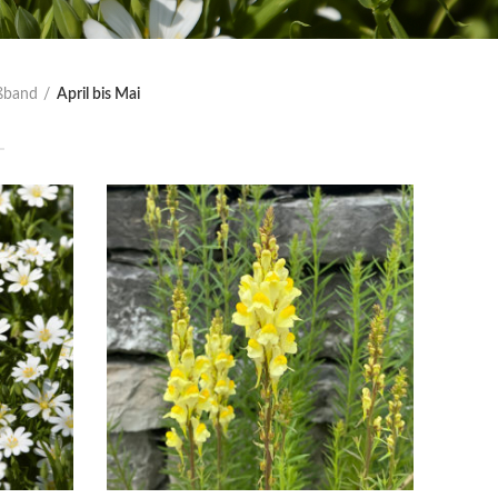
eßband
April bis Mai