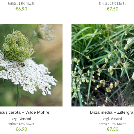
Enthält 13% MwSt.
Enthält 13% MwSt.
€
6,90
€
7,50
cus carota – Wilde Möhre
Briza media – Zittergra
zzgl.
Versand
zzgl.
Versand
Enthält 13% MwSt.
Enthält 13% MwSt.
€
6,90
€
7,50