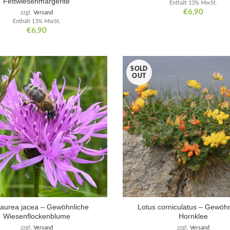
Fettwiesenmargerite
Enthält 13% MwSt.
€
6,90
zzgl.
Versand
Enthält 13% MwSt.
€
6,90
SOLD
OUT
aurea jacea – Gewöhnliche
Lotus corniculatus – Gewöhn
Wiesenflockenblume
Hornklee
zzgl.
Versand
zzgl.
Versand