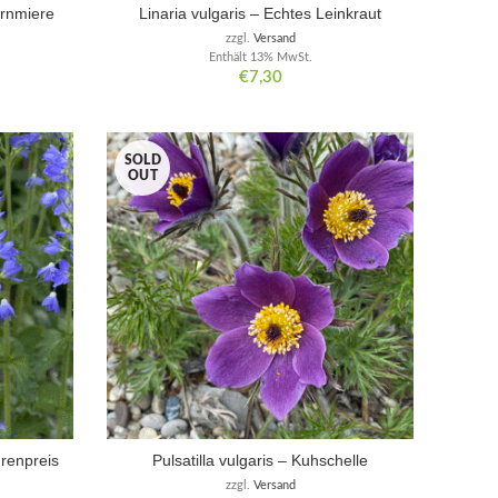
ernmiere
Linaria vulgaris – Echtes Leinkraut
zzgl.
Versand
Enthält 13% MwSt.
€
7,30
SOLD
OUT
renpreis
Pulsatilla vulgaris – Kuhschelle
zzgl.
Versand