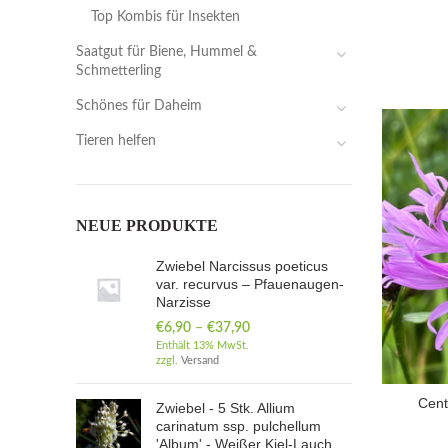
Top Kombis für Insekten
Saatgut für Biene, Hummel &
Schmetterling
Schönes für Daheim
Tieren helfen
NEUE PRODUKTE
Zwiebel Narcissus poeticus
var. recurvus – Pfauenaugen-
Narzisse
€
6,90
–
€
37,90
Enthält 13% MwSt.
zzgl.
Versand
Cent
Zwiebel - 5 Stk. Allium
carinatum ssp. pulchellum
'Album' - Weißer Kiel-Lauch