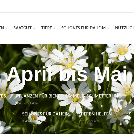
EN
SAATGUT
TIERE
SCHÖNES FÜR DAHEIM
NÜTZLIC
April bis Mai
TES
PFLANZEN FÜR BIENE, HUMMEL & SCHMETTERLING
S
490
Produkte
6
SCHÖNES FÜR DAHEIM
TIEREN HELFEN
1.424
Produkte
55
Produkte