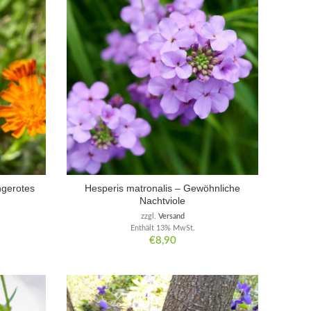
ngerotes
Hesperis matronalis – Gewöhnliche
Nachtviole
zzgl.
Versand
Enthält 13% MwSt.
€
8,90