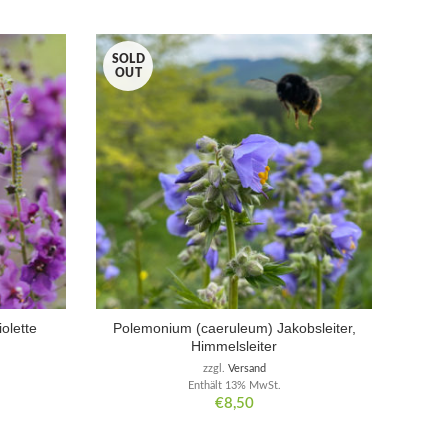
SOLD
OUT
olette
Polemonium (caeruleum) Jakobsleiter,
Himmelsleiter
zzgl.
Versand
Enthält 13% MwSt.
€
8,50