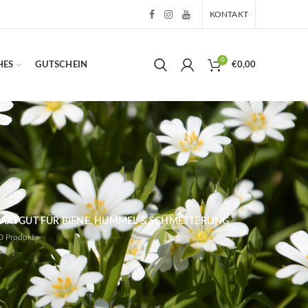
KONTAKT
0
HES
GUTSCHEIN
€
0,00
AATGUT FÜR BIENE, HUMMEL & SCHMETTERLING
0
Produkte