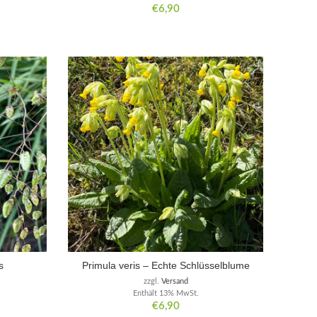
€
6,90
s
Primula veris – Echte Schlüsselblume
zzgl.
Versand
Enthält 13% MwSt.
€
6,90