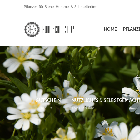
Pflanzen für Biene, Hummel & Schmetterling
HOME
PFLANZ
GUTSCHEIN
NÜTZLICHES & SELBSTGEMACH
1
Produkt
162
Produkte