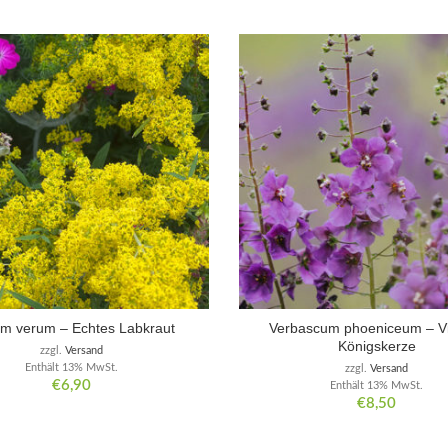
um verum – Echtes Labkraut
Verbascum phoeniceum – Vi
Königskerze
zzgl.
Versand
Enthält 13% MwSt.
zzgl.
Versand
€
6,90
Enthält 13% MwSt.
€
8,50