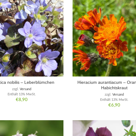
ica nobilis – Leberblümchen
Hieracium aurantiacum – Ora
Habichtskraut
zzgl.
Versand
Enthält 13% MwSt.
zzgl.
Versand
€
8,90
Enthält 13% MwSt.
€
6,90