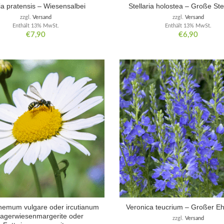
ia pratensis – Wiesensalbei
Stellaria holostea – Große St
zzgl.
Versand
zzgl.
Versand
Enthält 13% MwSt.
Enthält 13% MwSt.
€
7,90
€
6,90
hemum vulgare oder ircutianum
Veronica teucrium – Großer Eh
agerwiesenmargerite oder
zzgl.
Versand