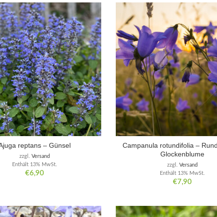
Ajuga reptans – Günsel
Campanula rotundifolia – Rund
Glockenblume
zzgl.
Versand
Enthält 13% MwSt.
zzgl.
Versand
€
6,90
Enthält 13% MwSt.
€
7,90