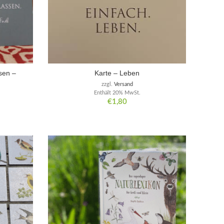
sen –
Karte – Leben
zzgl.
Versand
Enthält 20% MwSt.
€
1,80