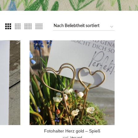
Fotohalter Herz gold – Spieß
zzgl.
Versand