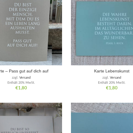
te – Pass gut auf dich auf
Karte Lebenskunst
zzgl.
Versand
zzgl.
Versand
Enthält 20% MwSt.
Enthält 20% MwSt.
€
1,80
€
1,80