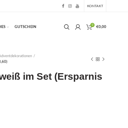
KONTAKT
0
HES
GUTSCHEIN
€
0,00
Adventdekorationen
3,60)
 weiß im Set (Ersparnis