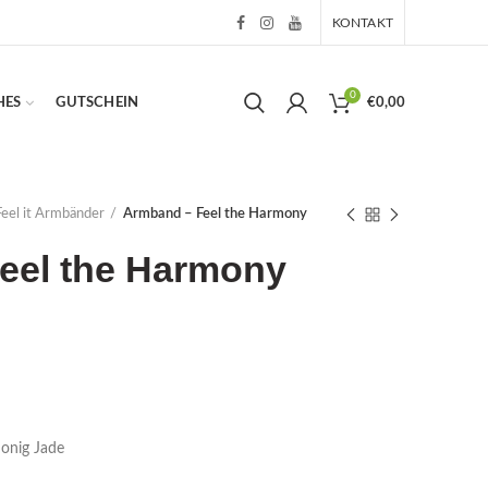
KONTAKT
0
HES
GUTSCHEIN
€
0,00
Feel it Armbänder
Armband – Feel the Harmony
eel the Harmony
onig Jade