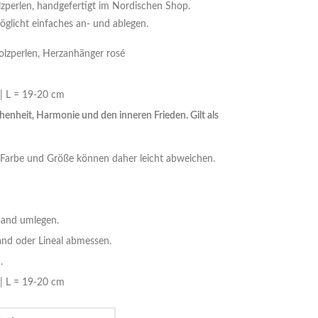
zperlen, handgefertigt im Nordischen Shop.
licht einfaches an- und ablegen.
olzperlen, Herzanhänger rosé
| L = 19-20 cm
henheit, Harmonie und den inneren Frieden. Gilt als
. Farbe und Größe können daher leicht abweichen.
Band umlegen.
nd oder Lineal abmessen.
.
| L = 19-20 cm