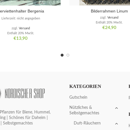
erviettenhalter Bergenia
Bilderrahmen Linum
zzgl.
Versand
Lieferzeit: nicht angegeben
Enthält 20% MwSt.
€
24,90
zzgl.
Versand
Enthält 20% MwSt.
€
13,90
KATEGORIEN
Gutschein
Nützliches &
Pflanzen für Biene, Hummel,
Selbstgemachtes
ing | Schönes für Daheim |
Duft-Räuchern
 | Selbstgemachtes