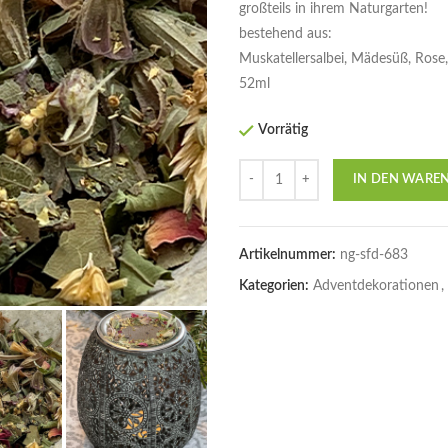
großteils in ihrem Naturgarten!
bestehend aus:
Muskatellersalbei, Mädesüß, Rose, 
52ml
Vorrätig
Anzahl
IN DEN WARE
Artikelnummer:
ng-sfd-683
Kategorien:
Adventdekorationen
,