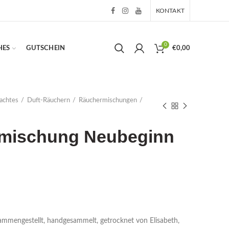
KONTAKT
0
HES
GUTSCHEIN
€
0,00
achtes
Duft-Räuchern
Räuchermischungen
mischung Neubeginn
mengestellt, handgesammelt, getrocknet von Elisabeth,