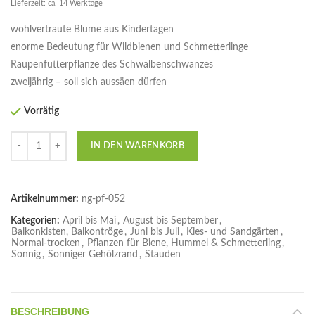
Lieferzeit: ca. 14 Werktage
wohlvertraute Blume aus Kindertagen
enorme Bedeutung für Wildbienen und Schmetterlinge
Raupenfutterpflanze des Schwalbenschwanzes
zweijährig – soll sich aussäen dürfen
Vorrätig
Anzahl
IN DEN WARENKORB
Artikelnummer:
ng-pf-052
Kategorien:
April bis Mai
,
August bis September
,
Balkonkisten, Balkontröge
,
Juni bis Juli
,
Kies- und Sandgärten
,
Normal-trocken
,
Pflanzen für Biene, Hummel & Schmetterling
,
Sonnig
,
Sonniger Gehölzrand
,
Stauden
BESCHREIBUNG