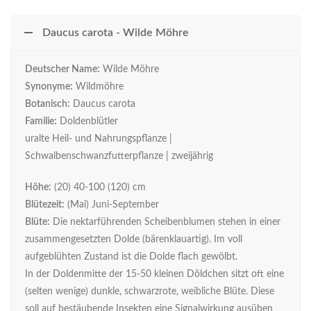
Daucus carota - Wilde Möhre
Deutscher Name:
Wilde Möhre
Synonyme:
Wildmöhre
Botanisch:
Daucus carota
Familie:
Doldenblütler
uralte Heil- und Nahrungspflanze |
Schwalbenschwanzfutterpflanze | zweijährig
Höhe:
(20) 40-100 (120) cm
Blütezeit:
(Mai) Juni-September
Blüte:
Die nektarführenden Scheibenblumen stehen in einer
zusammengesetzten Dolde (bärenklauartig). Im voll
aufgeblühten Zustand ist die Dolde flach gewölbt.
In der Doldenmitte der 15-50 kleinen Döldchen sitzt oft eine
(selten wenige) dunkle, schwarzrote, weibliche Blüte. Diese
soll auf bestäubende Insekten eine Signalwirkung ausüben