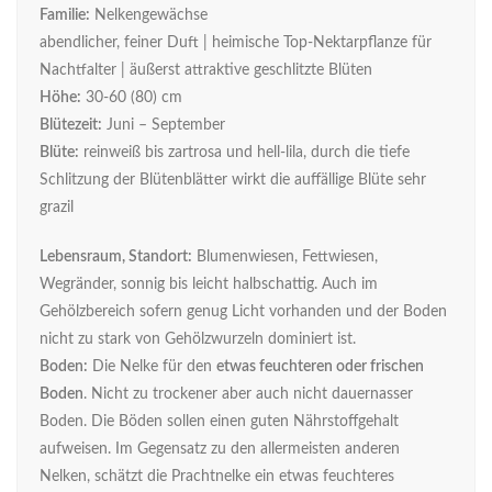
Familie:
Nelkengewächse
abendlicher, feiner Duft | heimische Top-Nektarpflanze für
Nachtfalter | äußerst attraktive geschlitzte Blüten
Höhe:
30-60 (80) cm
Blütezeit:
Juni – September
Blüte:
reinweiß bis zartrosa und hell-lila, durch die tiefe
Schlitzung der Blütenblätter wirkt die auffällige Blüte sehr
grazil
Lebensraum, Standort:
Blumenwiesen, Fettwiesen,
Wegränder, sonnig bis leicht halbschattig. Auch im
Gehölzbereich sofern genug Licht vorhanden und der Boden
nicht zu stark von Gehölzwurzeln dominiert ist.
Boden:
Die Nelke für den
etwas feuchteren oder frischen
Boden
. Nicht zu trockener aber auch nicht dauernasser
Boden. Die Böden sollen einen guten Nährstoffgehalt
aufweisen. Im Gegensatz zu den allermeisten anderen
Nelken, schätzt die Prachtnelke ein etwas feuchteres