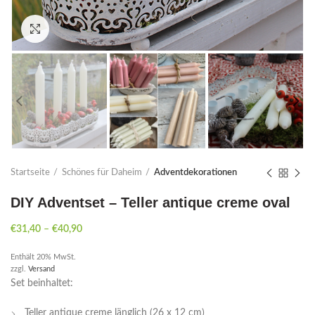
Click to enlarge
Startseite
Schönes für Daheim
Adventdekorationen
DIY Adventset – Teller antique creme oval
€
31,40
–
€
40,90
Enthält 20% MwSt.
zzgl.
Versand
Set beinhaltet:
Teller antique creme länglich (26 x 12 cm)