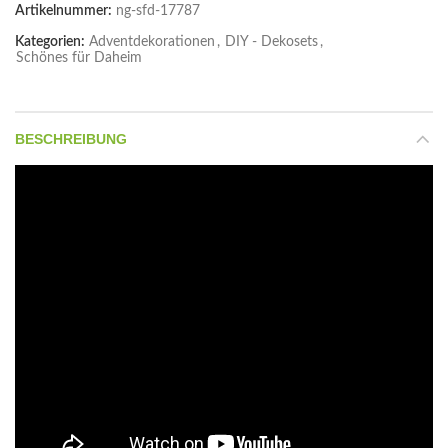
Artikelnummer:
ng-sfd-17787
Kategorien:
Adventdekorationen
,
DIY - Dekosets
,
Schönes für Daheim
BESCHREIBUNG