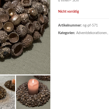
d innen= 5cm
Nicht vorrätig
Artikelnummer:
ng-pf-571
Kategorien:
Adventdekorationen
,