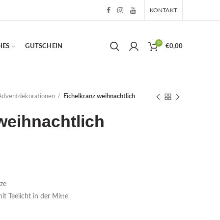
KONTAKT
0
HES
GUTSCHEIN
€
0,00
Adventdekorationen
Eichelkranz weihnachtlich
weihnachtlich
rze
 Teelicht in der Mitte