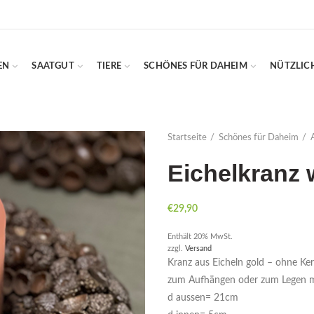
EN
SAATGUT
TIERE
SCHÖNES FÜR DAHEIM
NÜTZLIC
Startseite
Schönes für Daheim
Eichelkranz 
€
29,90
Enthält 20% MwSt.
zzgl.
Versand
Kranz aus Eicheln gold – ohne Ke
zum Aufhängen oder zum Legen mit
d aussen= 21cm