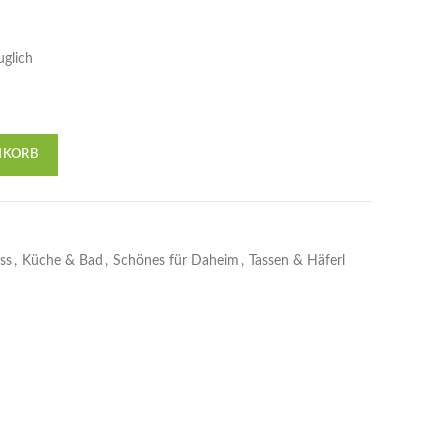
uglich
NKORB
ss
,
Küche & Bad
,
Schönes für Daheim
,
Tassen & Häferl