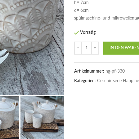
h= 7cm
d= 6cm
spülmaschine- und mikrowellenta
Vorrätig
Anzahl
IN DEN WARE
Artikelnummer:
ng-pf-330
Kategorien:
Geschirrserie Happine