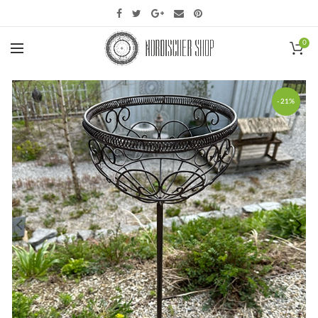
0
-21%