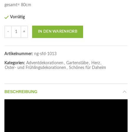
gesamt= 80cm
Vorrätig
Anzahl
IN DEN WARENKORB
Artikelnummer:
ng-sfd-1013
Kategorien:
Adventdekorationen
,
Gartenstäbe
,
Herz
,
Oster- und Frühlingsdekorationen
,
Schönes für Daheim
BESCHREIBUNG