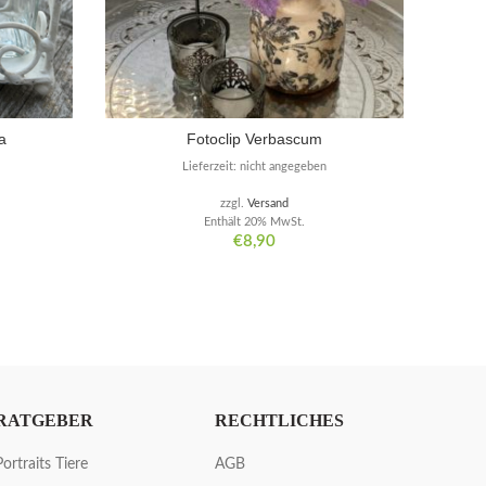
a
Fotoclip Verbascum
Lieferzeit: nicht angegeben
zzgl.
Versand
Enthält 20% MwSt.
€
8,90
RATGEBER
RECHTLICHES
Portraits Tiere
AGB