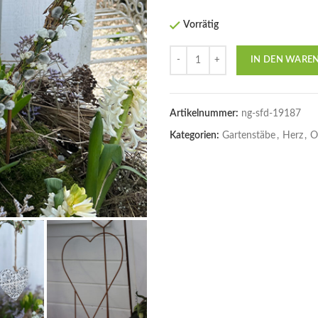
Vorrätig
Anzahl
IN DEN WARE
Artikelnummer:
ng-sfd-19187
Kategorien:
Gartenstäbe
,
Herz
,
O