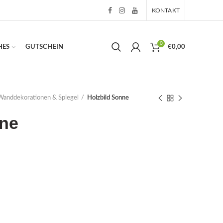
KONTAKT
0
HES
GUTSCHEIN
€
0,00
Wanddekorationen & Spiegel
Holzbild Sonne
nne