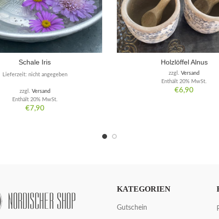
Schale Iris
Holzlöffel Alnus
zzgl.
Versand
Lieferzeit: nicht angegeben
Enthält 20% MwSt.
€
6,90
zzgl.
Versand
Enthält 20% MwSt.
€
7,90
KATEGORIEN
Gutschein