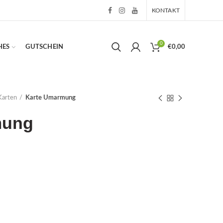
KONTAKT
0
HES
GUTSCHEIN
€
0,00
Karten
Karte Umarmung
mung