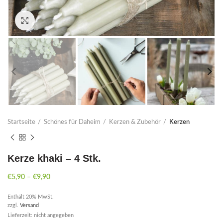
Click to enlarge
Startseite
Schönes für Daheim
Kerzen & Zubehör
Kerzen
Kerze khaki – 4 Stk.
€
5,90
–
€
9,90
Enthält 20% MwSt.
zzgl.
Versand
Lieferzeit: nicht angegeben