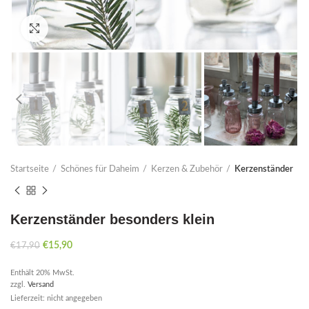
Click to enlarge
Startseite
Schönes für Daheim
Kerzen & Zubehör
Kerzenständer
Kerzenständer besonders klein
Ursprünglicher
Aktueller
€
15,90
€
17,90
Preis
Preis
Enthält 20% MwSt.
war:
ist:
zzgl.
Versand
€17,90
€15,90.
Lieferzeit: nicht angegeben