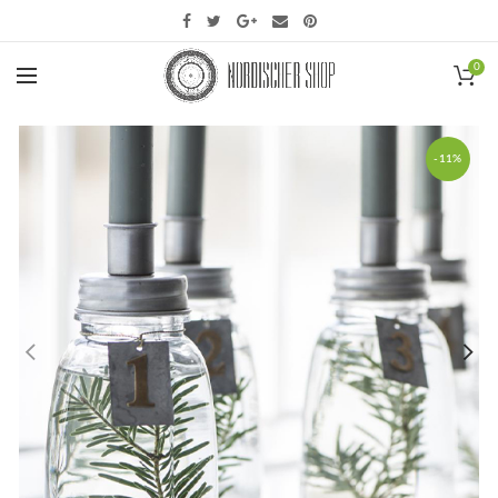
0
-11%