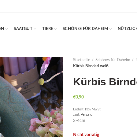
EN
SAATGUT
TIERE
SCHÖNES FÜR DAHEIM
NÜTZLIC
Startseite
Schönes für Daheim
Kürbis Birnderl weiß
Kürbis Birnd
€
0,90
Enthält 13% MwSt.
zzgl.
Versand
3-4cm
Nicht vorrätig