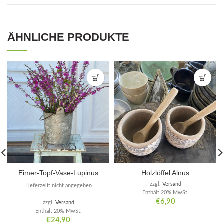
ÄHNLICHE PRODUKTE
Eimer-Topf-Vase-Lupinus
Holzlöffel Alnus
zzgl.
Versand
Lieferzeit: nicht angegeben
Enthält 20% MwSt.
€
6,90
zzgl.
Versand
Enthält 20% MwSt.
€
24,90