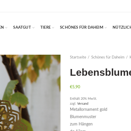
EN
SAATGUT
TIERE
SCHÖNES FÜR DAHEIM
NÜTZLIC
Startseite
Schönes für Daheim
Lebensblum
€
5,90
Enthält 20% MwSt.
zzgl.
Versand
Metallornament gold
Blumenmuster
zum Hängen