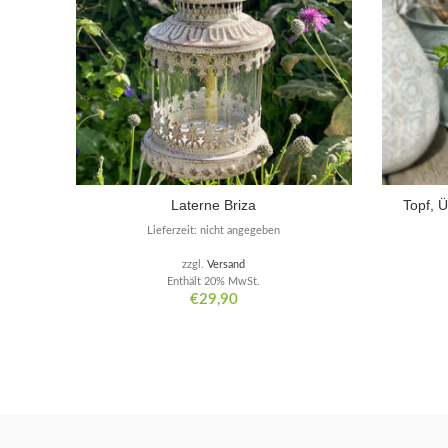
Laterne Briza
Topf, 
Lieferzeit: nicht angegeben
zzgl.
Versand
Enthält 20% MwSt.
€
29,90