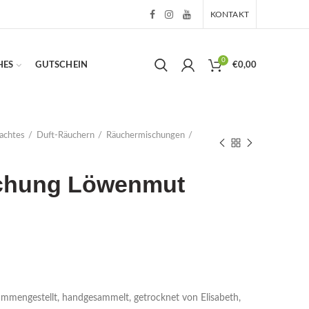
KONTAKT
0
HES
GUTSCHEIN
€
0,00
achtes
Duft-Räuchern
Räuchermischungen
chung Löwenmut
engestellt, handgesammelt, getrocknet von Elisabeth,