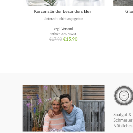
Kerzenständer besonders klein
Glas
Lieferzeit: nicht angegeben
zzgl.
Versand
Enthält 20% MwSt.
Ursprünglicher
Aktueller
€
15,90
€
17,90
Preis
Preis
war:
ist:
€17,90
€15,90.
Saatgut & 
Schmetterl
Nützliches