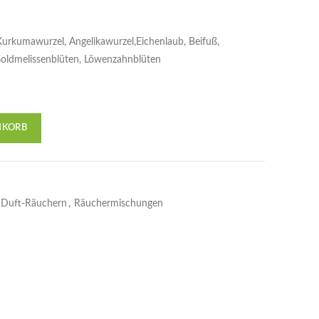
urkumawurzel, Angelikawurzel,Eichenlaub, Beifuß,
Goldmelissenblüten, Löwenzahnblüten
NKORB
Duft-Räuchern
,
Räuchermischungen