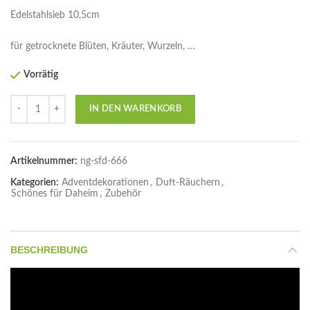
Edelstahlsieb 10,5cm
für getrocknete Blüten, Kräuter, Wurzeln, …
Vorrätig
Anzahl
IN DEN WARENKORB
Artikelnummer:
ng-sfd-666
Kategorien:
Adventdekorationen
,
Duft-Räuchern
,
Schönes für Daheim
,
Zubehör
BESCHREIBUNG