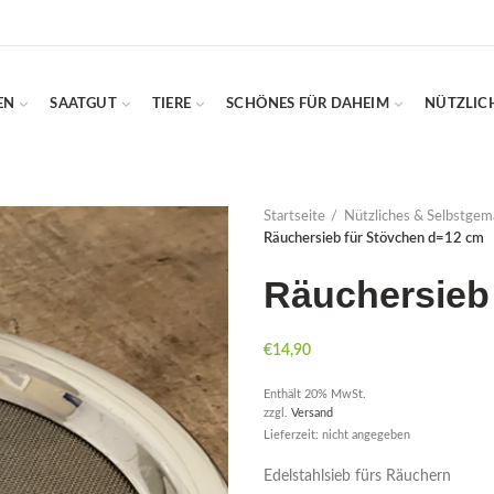
EN
SAATGUT
TIERE
SCHÖNES FÜR DAHEIM
NÜTZLIC
Startseite
Nützliches & Selbstgem
Räuchersieb für Stövchen d=12 cm
Räuchersieb
€
14,90
Enthält 20% MwSt.
zzgl.
Versand
Lieferzeit: nicht angegeben
Edelstahlsieb fürs Räuchern