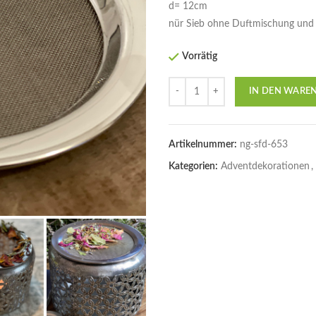
d= 12cm
nür Sieb ohne Duftmischung und
Vorrätig
Anzahl
IN DEN WARE
Artikelnummer:
ng-sfd-653
Kategorien:
Adventdekorationen
,