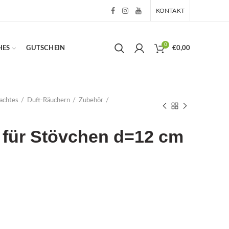
KONTAKT
0
HES
GUTSCHEIN
€
0,00
achtes
Duft-Räuchern
Zubehör
 für Stövchen d=12 cm