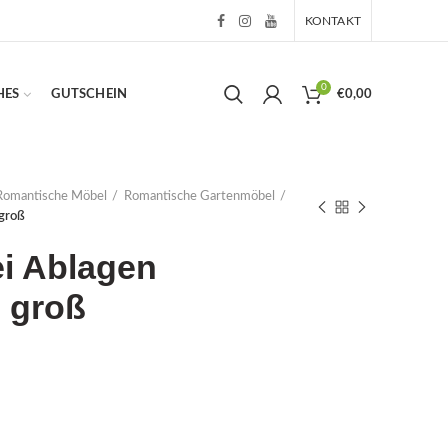
KONTAKT
0
HES
GUTSCHEIN
€
0,00
Romantische Möbel
Romantische Gartenmöbel
 groß
ei Ablagen
 groß