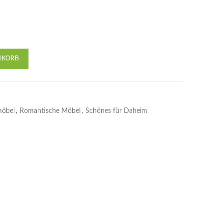
NKORB
möbel
,
Romantische Möbel
,
Schönes für Daheim