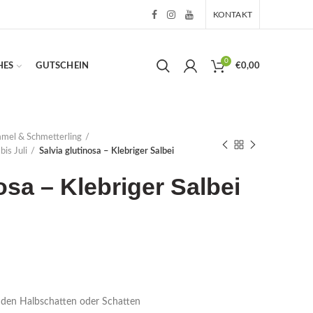
KONTAKT
0
HES
GUTSCHEIN
€
0,00
mmel & Schmetterling
bis Juli
Salvia glutinosa – Klebriger Salbei
osa – Klebriger Salbei
r den Halbschatten oder Schatten