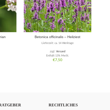
rian
Betonica officinalis – Heilziest
Scab
Lieferzeit: ca. 14 Werktage
zzgl.
Versand
Enthält 13% MwSt.
€
7,50
RATGEBER
RECHTLICHES