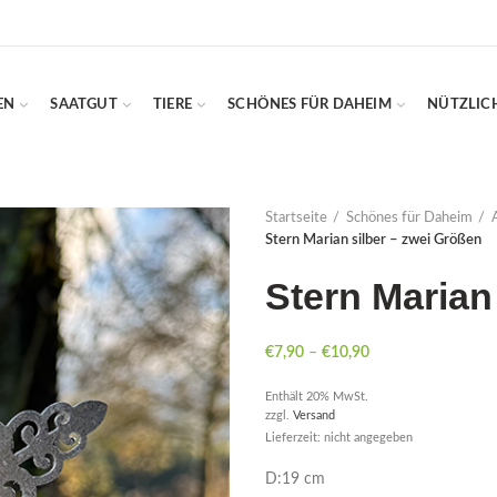
EN
SAATGUT
TIERE
SCHÖNES FÜR DAHEIM
NÜTZLIC
Startseite
Schönes für Daheim
Stern Marian silber – zwei Größen
Stern Marian
€
7,90
–
€
10,90
Enthält 20% MwSt.
zzgl.
Versand
Lieferzeit: nicht angegeben
D:19 cm