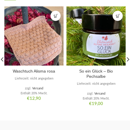
Waschtuch Alisma rosa
So ein Glück – Bio
Pechsalbe
Lieferzeit: nicht angegeben
Lieferzeit: nicht angegeben
zzgl.
Versand
Enthält 20% MwSt.
zzgl.
Versand
€
12,90
Enthält 20% MwSt.
€
19,00