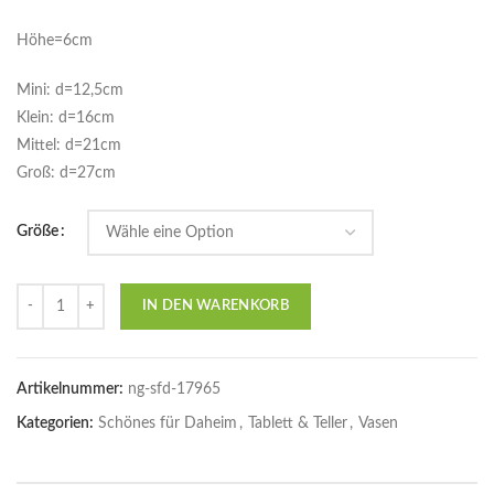
Höhe=6cm
Mini: d=12,5cm
Klein: d=16cm
Mittel: d=21cm
Groß: d=27cm
Größe
Anzahl
IN DEN WARENKORB
Artikelnummer:
ng-sfd-17965
Kategorien:
Schönes für Daheim
,
Tablett & Teller
,
Vasen