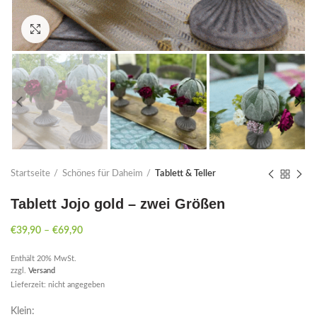
Click to enlarge
Startseite
Schönes für Daheim
Tablett & Teller
Tablett Jojo gold – zwei Größen
€
39,90
–
€
69,90
Enthält 20% MwSt.
zzgl.
Versand
Lieferzeit: nicht angegeben
Klein: