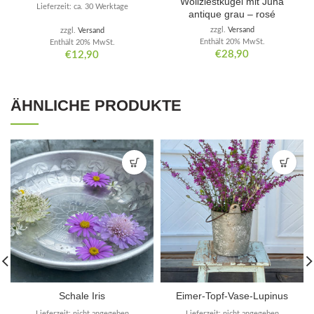
Wollziestkugel mit Juna
Lieferzeit: ca. 30 Werktage
antique grau – rosé
zzgl.
Versand
zzgl.
Versand
Enthält 20% MwSt.
Enthält 20% MwSt.
€
28,90
€
12,90
ÄHNLICHE PRODUKTE
Schale Iris
Eimer-Topf-Vase-Lupinus
Lieferzeit: nicht angegeben
Lieferzeit: nicht angegeben