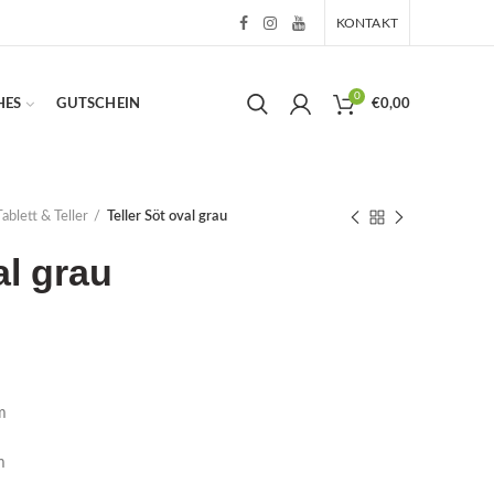
KONTAKT
0
HES
GUTSCHEIN
€
0,00
Tablett & Teller
Teller Söt oval grau
al grau
m
m