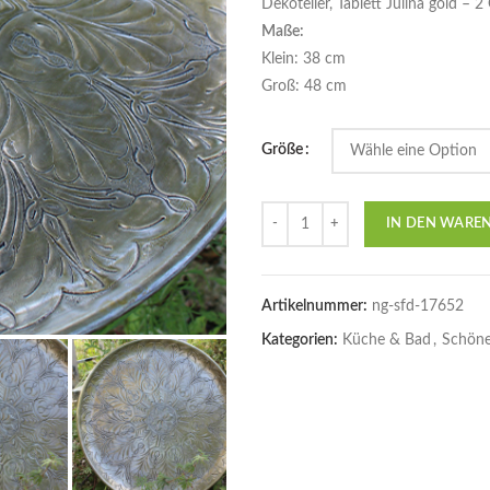
Dekoteller, Tablett Julina gold – 
Maße:
Klein: 38 cm
Groß: 48 cm
Größe
Anzahl
IN DEN WARE
Artikelnummer:
ng-sfd-17652
Kategorien:
Küche & Bad
,
Schöne