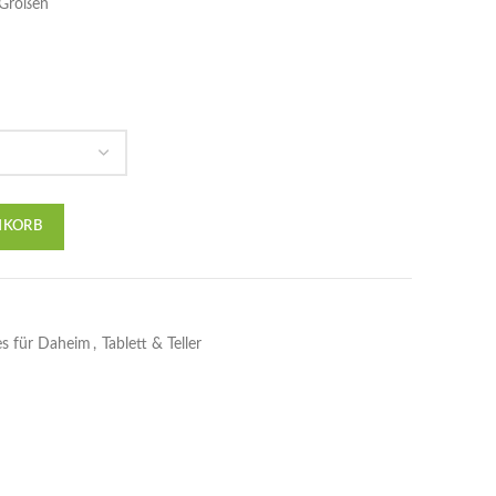
2 Größen
NKORB
s für Daheim
,
Tablett & Teller