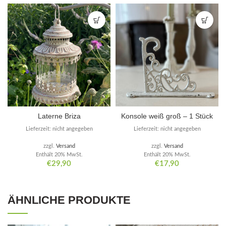
Laterne Briza
Konsole weiß groß – 1 Stück
Lieferzeit: nicht angegeben
Lieferzeit: nicht angegeben
zzgl.
Versand
zzgl.
Versand
Enthält 20% MwSt.
Enthält 20% MwSt.
€
29,90
€
17,90
ÄHNLICHE PRODUKTE