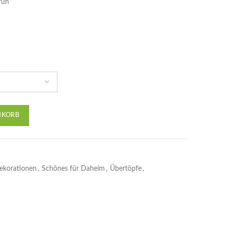
rün
NKORB
dekorationen
,
Schönes für Daheim
,
Übertöpfe
,