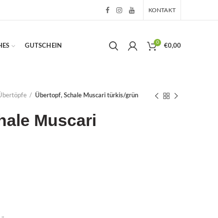
KONTAKT
0
HES
GUTSCHEIN
€
0,00
Übertöpfe
Übertopf, Schale Muscari türkis/grün
hale Muscari