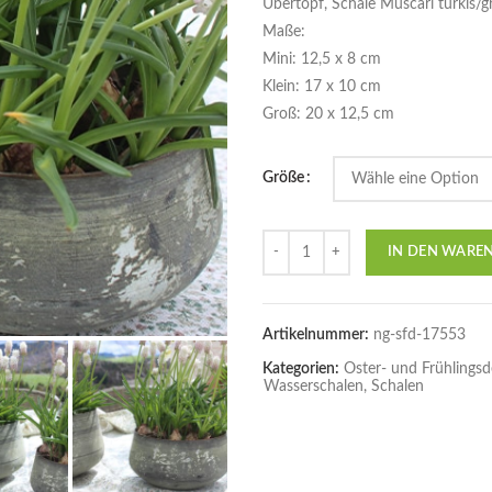
Übertopf, Schale Muscari türkis/g
Maße:
Mini: 12,5 x 8 cm
Klein: 17 x 10 cm
Groß: 20 x 12,5 cm
Größe
Anzahl
IN DEN WARE
Artikelnummer:
ng-sfd-17553
Kategorien:
Oster- und Frühlings
Wasserschalen, Schalen