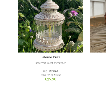
Laterne Briza
Lieferzeit: nicht angegeben
zzgl.
Versand
Enthält 20% MwSt.
€
29,90