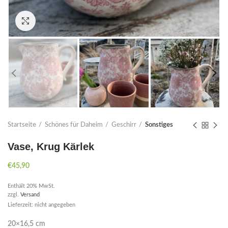
Click to enlarge
Startseite
Schönes für Daheim
Geschirr
Sonstiges
Vase, Krug Kärlek
€
45,90
Enthält 20% MwSt.
zzgl.
Versand
Lieferzeit: nicht angegeben
20×16,5 cm