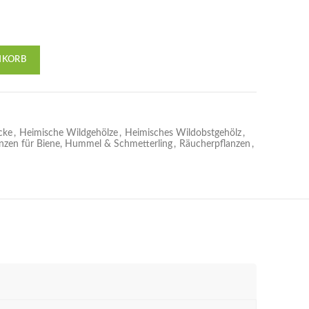
NKORB
cke
,
Heimische Wildgehölze
,
Heimisches Wildobstgehölz
,
anzen für Biene, Hummel & Schmetterling
,
Räucherpflanzen
,