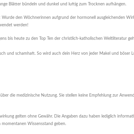
 junge Blätter bündeln und dunkel und luftig zum Trocknen aufhängen.
n“: Wurde den Wöchnerinnen aufgrund der hormonell ausgleichenden Wir
gewendet werden!
 bis heute zu den Top Ten der christlich-katholischen Weltliteratur gehö
eusch und schamhaft. So wird auch dein Herz von jeder Makel und böser L
ick über die medizinische Nutzung. Sie stellen keine Empfehlung zur Anwe
wirkung gelten ohne Gewähr. Die Angaben dazu haben lediglich informativ
den momentanen Wissensstand geben.