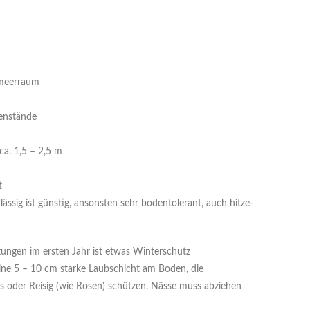
lmeerraum
tenstände
ca. 1,5 – 2,5 m
t
lässig ist günstig, ansonsten sehr bodentolerant, auch hitze-
ngen im ersten Jahr ist etwas Winterschutz
ine 5 – 10 cm starke Laubschicht am Boden, die
es oder Reisig (wie Rosen) schützen. Nässe muss abziehen