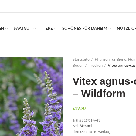
EN
SAATGUT
TIERE
SCHÖNES FÜR DAHEIM
NÜTZLIC
Startseite
Pflanzen für Biene, Hu
Boden
Trocken
Vitex agnus-cas
Vitex agnus-
– Wildform
€
19,90
Enthält 13% MwSt.
zzgl.
Versand
Lieferzeit: ca. 10 Werktage