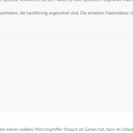
pezielle Wirkstoffe, die die Pflanze zu einer potenten Heilpflanze mache
lattfiedern, die handförmig angeordnet sind. Die einzelnen Fiederblätter s
Wer keinen (wilden) Mönchspfeffer-Strauch im Garten hat, kann im Urlaub 