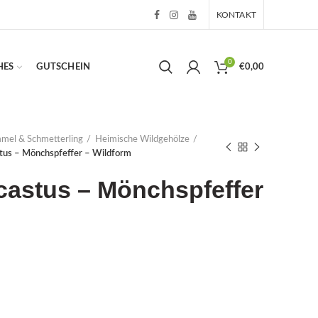
KONTAKT
0
HES
GUTSCHEIN
€
0,00
mmel & Schmetterling
Heimische Wildgehölze
tus – Mönchspfeffer – Wildform
castus – Mönchspfeffer