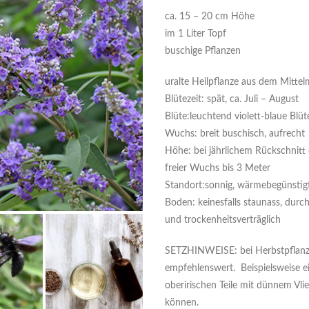
ca. 15 – 20 cm Höhe
im 1 Liter Topf
buschige Pflanzen
uralte Heilpflanze aus dem Mitte
Blütezeit: spät, ca. Juli – August
Blüte:leuchtend violett-blaue Blü
Wuchs: breit buschisch, aufrecht
Höhe: bei jährlichem Rückschnitt 
freier Wuchs bis 3 Meter
Standort:sonnig, wärmebegünstig
Boden: keinesfalls staunass, durch
und trockenheitsverträglich
SETZHINWEISE: bei Herbstpflanzu
empfehlenswert. Beispielsweise e
oberirischen Teile mit dünnem Vli
können.