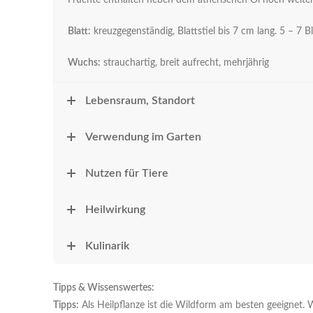
Früchte enthalten neben dem ätherischen Öl noch weitere s
Blatt:
kreuzgegenständig, Blattstiel bis 7 cm lang. 5 – 7 B
Wuchs:
strauchartig, breit aufrecht, mehrjährig
Lebensraum, Standort
Verwendung im Garten
Nutzen für Tiere
Heilwirkung
Kulinarik
Tipps & Wissenswertes:
Tipps:
Als Heilpflanze ist die Wildform am besten geeignet. 