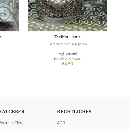
a
Teelicht Liatris
Lieferzeit: nicht angegeben
zzgl.
Versand
Enthält 20% MwSt.
€
4,50
RATGEBER
RECHTLICHES
Portraits Tiere
AGB