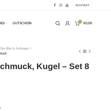
KONTAKT
0
HES
GUTSCHEIN
€
0,00
Klim-Bim & Anhänger
Stück
chmuck, Kugel – Set 8
n