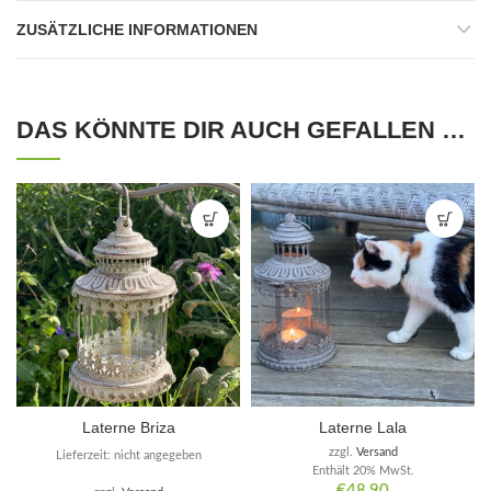
ZUSÄTZLICHE INFORMATIONEN
DAS KÖNNTE DIR AUCH GEFALLEN …
Laterne Briza
Laterne Lala
zzgl.
Versand
Lieferzeit: nicht angegeben
Enthält 20% MwSt.
€
48,90