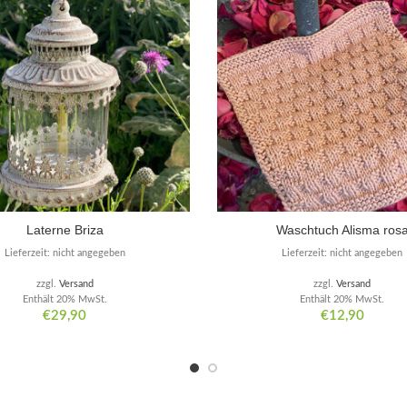
Laterne Briza
Waschtuch Alisma ros
Lieferzeit: nicht angegeben
Lieferzeit: nicht angegeben
zzgl.
Versand
zzgl.
Versand
Enthält 20% MwSt.
Enthält 20% MwSt.
€
29,90
€
12,90