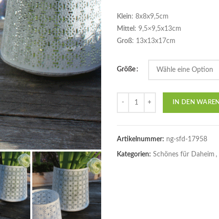
Klein
: 8x8x9,5cm
Mittel
: 9,5×9,5x13cm
Groß
: 13x13x17cm
Größe
Anzahl
IN DEN WARE
Artikelnummer:
ng-sfd-17958
Kategorien:
Schönes für Daheim
,