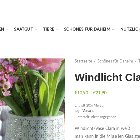
EN
SAATGUT
TIERE
SCHÖNES FÜR DAHEIM
NÜTZLIC
Startseite
Schönes für Daheim
Windlicht Cl
€
10,90
–
€
21,90
Enthält 20% MwSt.
zzgl.
Versand
Lieferzeit: nicht angegeben
Windlicht/Vase Clara in weiß
man kann in die Mitte ien Glas st