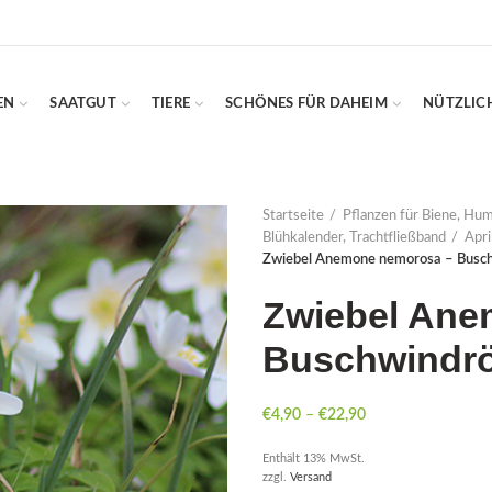
EN
SAATGUT
TIERE
SCHÖNES FÜR DAHEIM
NÜTZLIC
Startseite
Pflanzen für Biene, Hu
Blühkalender, Trachtfließband
Apri
Zwiebel Anemone nemorosa – Busc
Zwiebel Ane
Buschwindr
€
4,90
–
€
22,90
Enthält 13% MwSt.
zzgl.
Versand