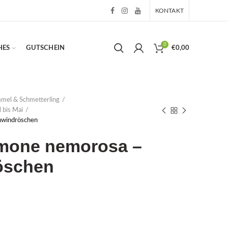
KONTAKT
0
HES
GUTSCHEIN
€
0,00
mmel & Schmetterling
l bis Mai
hwindröschen
mone nemorosa –
öschen