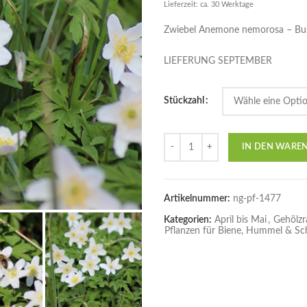
Lieferzeit: ca. 30 Werktage
Zwiebel Anemone nemorosa – Bus
LIEFERUNG SEPTEMBER
Stückzahl
Anzahl
IN DEN WARE
Artikelnummer:
ng-pf-1477
Kategorien:
April bis Mai
,
Gehölzr
Pflanzen für Biene, Hummel & Sc