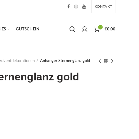
KONTAKT
0
HES
GUTSCHEIN
€
0,00
Adventdekorationen
Anhänger Sternenglanz gold
ernenglanz gold
d