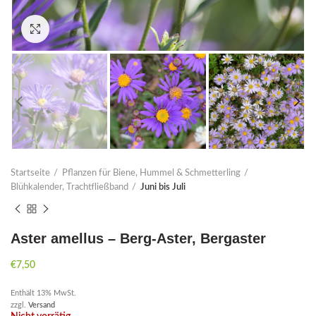
Click to enlarge
Startseite
Pflanzen für Biene, Hummel & Schmetterling
Blühkalender, Trachtfließband
Juni bis Juli
Aster amellus – Berg-Aster, Bergaster
€
7,50
Enthält 13% MwSt.
zzgl.
Versand