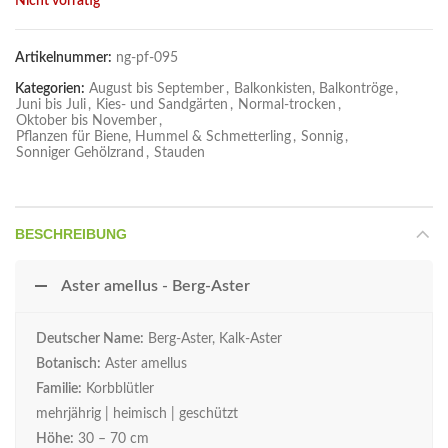
Nicht vorrätig
Artikelnummer:
ng-pf-095
Kategorien:
August bis September
,
Balkonkisten, Balkontröge
,
Juni bis Juli
,
Kies- und Sandgärten
,
Normal-trocken
,
Oktober bis November
,
Pflanzen für Biene, Hummel & Schmetterling
,
Sonnig
,
Sonniger Gehölzrand
,
Stauden
BESCHREIBUNG
Aster amellus - Berg-Aster
Deutscher Name:
Berg-Aster, Kalk-Aster
Botanisch:
Aster amellus
Familie:
Korbblütler
mehrjährig | heimisch | geschützt
Höhe:
30 – 70 cm