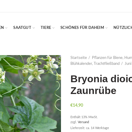
EN
SAATGUT
TIERE
SCHÖNES FÜR DAHEIM
NÜTZLIC
Startseite
Pflanzen für Biene, Hu
Blühkalender, Trachtfließband
Juni 
Bryonia dioi
Zaunrübe
€
14,90
Enthält 13% MwSt.
zzgl.
Versand
Lieferzeit: ca. 14 Werktage