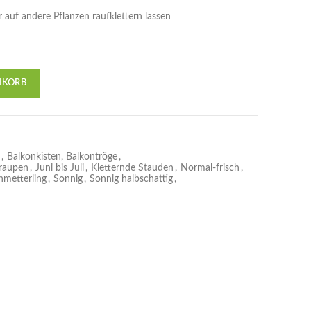
r auf andere Pflanzen raufklettern lassen
NKORB
,
Balkonkisten, Balkontröge
,
sraupen
,
Juni bis Juli
,
Kletternde Stauden
,
Normal-frisch
,
hmetterling
,
Sonnig
,
Sonnig halbschattig
,