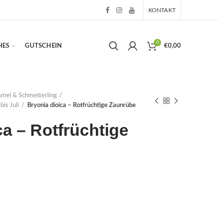
KONTAKT
0
HES
GUTSCHEIN
€
0,00
mmel & Schmetterling
bis Juli
Bryonia dioica – Rotfrüchtige Zaunrübe
ca – Rotfrüchtige