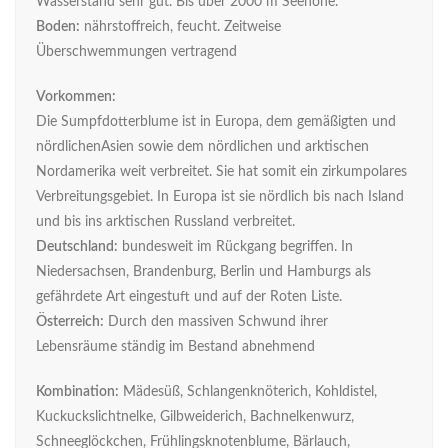
Wasserstand sehr gut. Bis über 2000 m Seehöhe.
Boden:
nährstoffreich, feucht. Zeitweise
Überschwemmungen vertragend
Vorkommen:
Die Sumpfdotterblume ist in Europa, dem gemäßigten und
nördlichenAsien sowie dem nördlichen und arktischen
Nordamerika weit verbreitet. Sie hat somit ein zirkumpolares
Verbreitungsgebiet. In Europa ist sie nördlich bis nach Island
und bis ins arktischen Russland verbreitet.
Deutschland:
bundesweit im Rückgang begriffen. In
Niedersachsen, Brandenburg, Berlin und Hamburgs als
gefährdete Art eingestuft und auf der Roten Liste.
Österreich:
Durch den massiven Schwund ihrer
Lebensräume ständig im Bestand abnehmend
Kombination:
Mädesüß, Schlangenknöterich, Kohldistel,
Kuckuckslichtnelke, Gilbweiderich, Bachnelkenwurz,
Schneeglöckchen, Frühlingsknotenblume, Bärlauch,