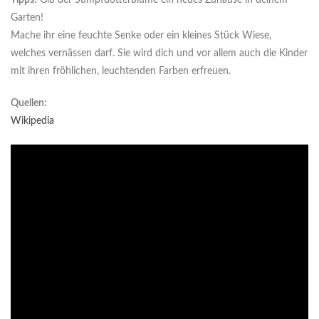
Tipps:
Gib der Sumpfdotterblume ein neues Zuhause in deinem
Garten!
Mache ihr eine feuchte Senke oder ein kleines Stück Wiese,
welches vernässen darf. Sie wird dich und vor allem auch die Kinder
mit ihren fröhlichen, leuchtenden Farben erfreuen.
Quellen:
Wikipedia