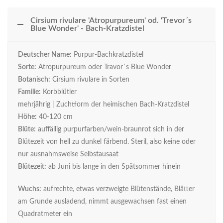
Cirsium rivulare 'Atropurpureum' od. 'Trevor´s
Blue Wonder' - Bach-Kratzdistel
Deutscher Name:
Purpur-Bachkratzdistel
Sorte:
Atropurpureum oder Travor´s Blue Wonder
Botanisch:
Cirsium rivulare in Sorten
Familie:
Korbblütler
mehrjährig | Zuchtform der heimischen Bach-Kratzdistel
Höhe:
40-120 cm
Blüte:
auffällig purpurfarben/wein-braunrot sich in der
Blütezeit von hell zu dunkel färbend. Steril, also keine oder
nur ausnahmsweise Selbstausaat
Blütezeit:
ab Juni bis lange in den Spätsommer hinein
Wuchs:
aufrechte, etwas verzweigte Blütenstände, Blätter
am Grunde ausladend, nimmt ausgewachsen fast einen
Quadratmeter ein