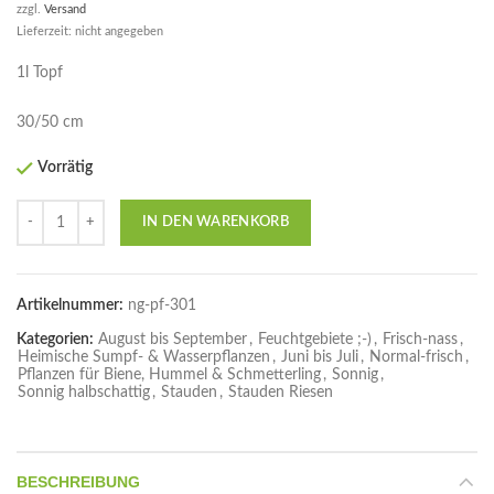
zzgl.
Versand
Lieferzeit: nicht angegeben
1l Topf
30/50 cm
Vorrätig
Anzahl
IN DEN WARENKORB
Artikelnummer:
ng-pf-301
Kategorien:
August bis September
,
Feuchtgebiete ;-)
,
Frisch-nass
,
Heimische Sumpf- & Wasserpflanzen
,
Juni bis Juli
,
Normal-frisch
,
Pflanzen für Biene, Hummel & Schmetterling
,
Sonnig
,
Sonnig halbschattig
,
Stauden
,
Stauden Riesen
BESCHREIBUNG