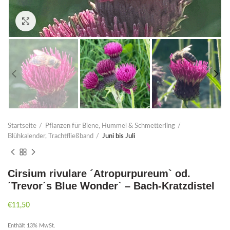
Click to enlarge
Startseite
Pflanzen für Biene, Hummel & Schmetterling
Blühkalender, Trachtfließband
Juni bis Juli
Cirsium rivulare ´Atropurpureum` od.
´Trevor´s Blue Wonder` – Bach-Kratzdistel
€
11,50
Enthält 13% MwSt.