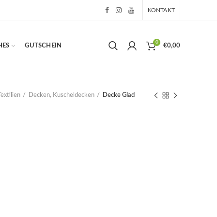
KONTAKT
0
HES
GUTSCHEIN
€
0,00
Textilien
Decken, Kuscheldecken
Decke Glad