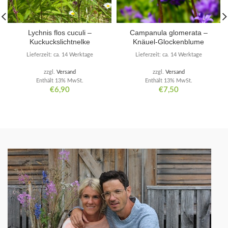
Lychnis flos cuculi –
Campanula glomerata –
Kuckuckslichtnelke
Knäuel-Glockenblume
Lieferzeit: ca. 14 Werktage
Lieferzeit: ca. 14 Werktage
zzgl.
Versand
zzgl.
Versand
Enthält 13% MwSt.
Enthält 13% MwSt.
€
6,90
€
7,50