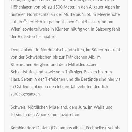
Gebirgsregionen beschränkt. In Tirol steigt er vereinzelt in
Höhenlagen von bis zu 1500 Meter. In den Allgäuer Alpen im
hinteren Hornbachtal an der Mutte bis 1550 m Meereshöhe
auf. In Österreich im pannonischen Gebiet (also rund um
Wien) sowie teilweise in Kärnten häufig vor. In Salzburg fehlt
der Blut-Storchschnabel.
Deutschland: In Norddeutschland selten, im Süden zerstreut.
von der Schwäbischen bis zur Fränkischen Alb, im
Rheinischen Bergland und dem Mitteldeutschen
Schichtstufenland sowie vom Thürniger Becken bis zum
Harz. Selten in der Tiefebenen und die Bestände sind hier v.a
in Ostdeutschland in den letzten Jahrzehnten deutlich
zurückgegangen.
Schweiz: Nördlichen Mittelland, dem Jura, im Wallis und
Tessin. In den Alpen kaum anzutreffen.
Kombination:
Diptam (Dictamnus albus), Pechnelke (Lychnis