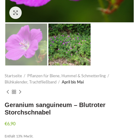
Click to enlarge
Startseite
Pflanzen für Biene, Hummel & Schmetterling
Blühkalender, Trachtfließband
April bis Mai
Geranium sanguineum – Blutroter
Storchschnabel
€
6,90
Enthält 13% MwSt.