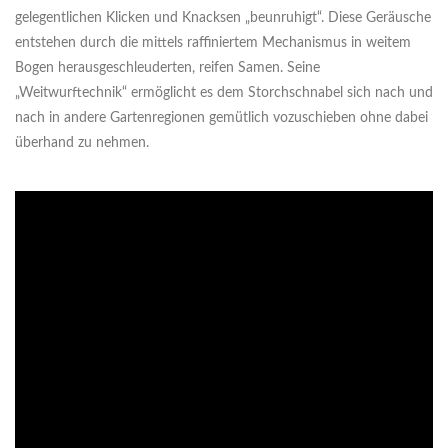
gelegentlichen Klicken und Knacksen „beunruhigt“. Diese Geräusche
entstehen durch die mittels raffiniertem Mechanismus in weitem
Bogen herausgeschleuderten, reifen Samen. Seine
„Weitwurftechnik“ ermöglicht es dem Storchschnabel sich nach und
nach in andere Gartenregionen gemütlich vozuschieben ohne dabei
überhand zu nehmen.